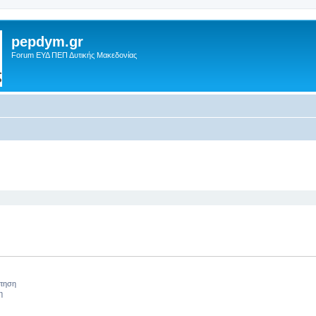
pepdym.gr
Forum ΕΥΔ ΠΕΠ Δυτικής Μακεδονίας
 αναζήτηση
ήτηση
η