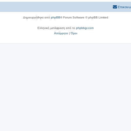
Επικοινω
Δημιουργήθηκε από
phpBB
® Forum Software © phpBB Limited
Ελληνική μετάφραση από το
phpbbgr.com
Απόρρητο
|
Όροι