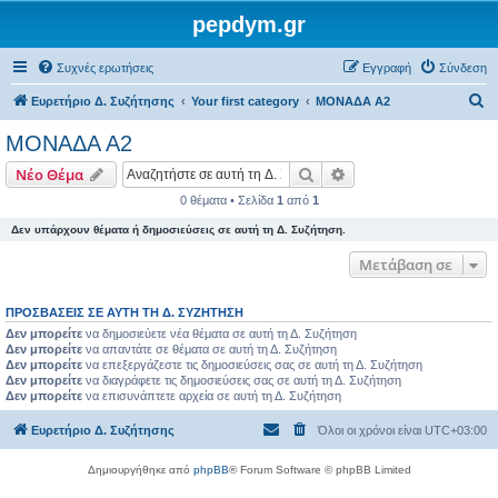
pepdym.gr
Συχνές ερωτήσεις
Εγγραφή
Σύνδεση
Α
Ευρετήριο Δ. Συζήτησης
Your first category
ΜΟΝΑΔΑ Α2
ν
ΜΟΝΑΔΑ Α2
α
Αναζήτηση
Ειδική αναζήτηση
Νέο Θέμα
ζ
0 θέματα • Σελίδα
1
από
1
ή
Δεν υπάρχουν θέματα ή δημοσιεύσεις σε αυτή τη Δ. Συζήτηση.
τ
η
Μετάβαση σε
σ
ΠΡΟΣΒΆΣΕΙΣ ΣΕ ΑΥΤΉ ΤΗ Δ. ΣΥΖΉΤΗΣΗ
η
Δεν μπορείτε
να δημοσιεύετε νέα θέματα σε αυτή τη Δ. Συζήτηση
Δεν μπορείτε
να απαντάτε σε θέματα σε αυτή τη Δ. Συζήτηση
Δεν μπορείτε
να επεξεργάζεστε τις δημοσιεύσεις σας σε αυτή τη Δ. Συζήτηση
Δεν μπορείτε
να διαγράφετε τις δημοσιεύσεις σας σε αυτή τη Δ. Συζήτηση
Δεν μπορείτε
να επισυνάπτετε αρχεία σε αυτή τη Δ. Συζήτηση
Ευρετήριο Δ. Συζήτησης
Όλοι οι χρόνοι είναι
UTC+03:00
Δημιουργήθηκε από
phpBB
® Forum Software © phpBB Limited