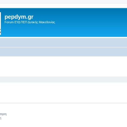
pepdym.gr
Forum ΕΥΔ ΠΕΠ Δυτικής Μακεδονίας
 αναζήτηση
ήτηση
η