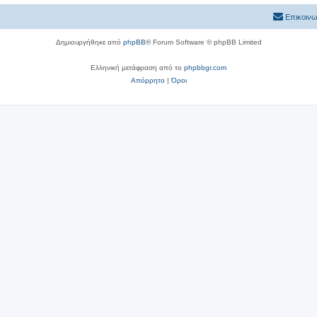
Επικοινω
Δημιουργήθηκε από
phpBB
® Forum Software © phpBB Limited
Ελληνική μετάφραση από το
phpbbgr.com
Απόρρητο
|
Όροι