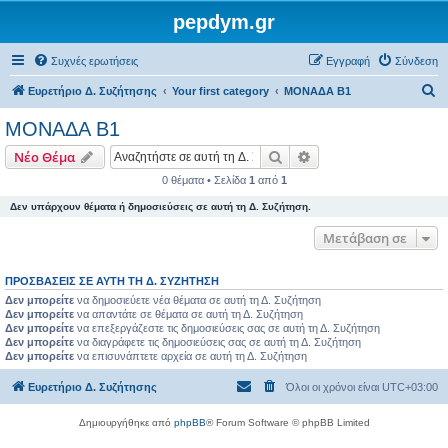
pepdym.gr
Συχνές ερωτήσεις
Εγγραφή
Σύνδεση
Α
Ευρετήριο Δ. Συζήτησης
Your first category
ΜΟΝΑΔΑ Β1
ν
ΜΟΝΑΔΑ Β1
α
Αναζήτηση
Ειδική αναζήτηση
Νέο Θέμα
ζ
0 θέματα • Σελίδα
1
από
1
ή
Δεν υπάρχουν θέματα ή δημοσιεύσεις σε αυτή τη Δ. Συζήτηση.
τ
η
Μετάβαση σε
σ
ΠΡΟΣΒΆΣΕΙΣ ΣΕ ΑΥΤΉ ΤΗ Δ. ΣΥΖΉΤΗΣΗ
η
Δεν μπορείτε
να δημοσιεύετε νέα θέματα σε αυτή τη Δ. Συζήτηση
Δεν μπορείτε
να απαντάτε σε θέματα σε αυτή τη Δ. Συζήτηση
Δεν μπορείτε
να επεξεργάζεστε τις δημοσιεύσεις σας σε αυτή τη Δ. Συζήτηση
Δεν μπορείτε
να διαγράφετε τις δημοσιεύσεις σας σε αυτή τη Δ. Συζήτηση
Δεν μπορείτε
να επισυνάπτετε αρχεία σε αυτή τη Δ. Συζήτηση
Ευρετήριο Δ. Συζήτησης
Όλοι οι χρόνοι είναι
UTC+03:00
Δημιουργήθηκε από
phpBB
® Forum Software © phpBB Limited