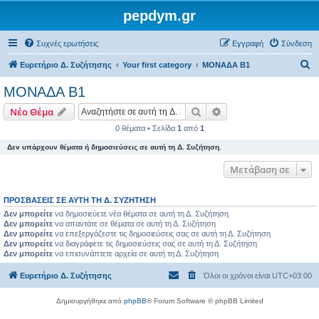
pepdym.gr
Συχνές ερωτήσεις
Εγγραφή
Σύνδεση
Α
Ευρετήριο Δ. Συζήτησης
Your first category
ΜΟΝΑΔΑ Β1
ν
ΜΟΝΑΔΑ Β1
α
Αναζήτηση
Ειδική αναζήτηση
Νέο Θέμα
ζ
0 θέματα • Σελίδα
1
από
1
ή
Δεν υπάρχουν θέματα ή δημοσιεύσεις σε αυτή τη Δ. Συζήτηση.
τ
η
Μετάβαση σε
σ
ΠΡΟΣΒΆΣΕΙΣ ΣΕ ΑΥΤΉ ΤΗ Δ. ΣΥΖΉΤΗΣΗ
η
Δεν μπορείτε
να δημοσιεύετε νέα θέματα σε αυτή τη Δ. Συζήτηση
Δεν μπορείτε
να απαντάτε σε θέματα σε αυτή τη Δ. Συζήτηση
Δεν μπορείτε
να επεξεργάζεστε τις δημοσιεύσεις σας σε αυτή τη Δ. Συζήτηση
Δεν μπορείτε
να διαγράφετε τις δημοσιεύσεις σας σε αυτή τη Δ. Συζήτηση
Δεν μπορείτε
να επισυνάπτετε αρχεία σε αυτή τη Δ. Συζήτηση
Ευρετήριο Δ. Συζήτησης
Όλοι οι χρόνοι είναι
UTC+03:00
Δημιουργήθηκε από
phpBB
® Forum Software © phpBB Limited