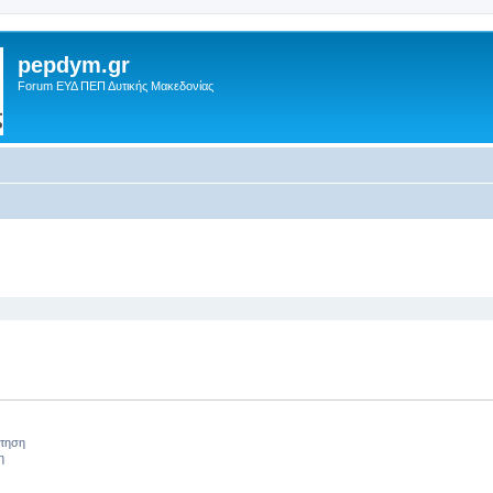
pepdym.gr
Forum ΕΥΔ ΠΕΠ Δυτικής Μακεδονίας
 αναζήτηση
ήτηση
η