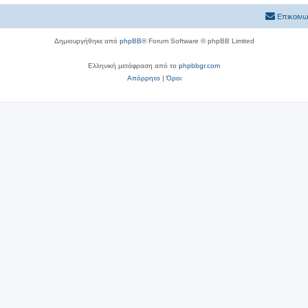
Επικοινω
Δημιουργήθηκε από
phpBB
® Forum Software © phpBB Limited
Ελληνική μετάφραση από το
phpbbgr.com
Απόρρητο
|
Όροι