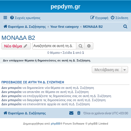
pepdym.gr
Συχνές ερωτήσεις
Εγγραφή
Σύνδεση
Α
Ευρετήριο Δ. Συζήτησης
Your first category
ΜΟΝΑΔΑ Β2
ν
ΜΟΝΑΔΑ Β2
α
Αναζήτηση
Ειδική αναζήτηση
Νέο Θέμα
ζ
0 θέματα • Σελίδα
1
από
1
ή
Δεν υπάρχουν θέματα ή δημοσιεύσεις σε αυτή τη Δ. Συζήτηση.
τ
η
Μετάβαση σε
σ
ΠΡΟΣΒΆΣΕΙΣ ΣΕ ΑΥΤΉ ΤΗ Δ. ΣΥΖΉΤΗΣΗ
η
Δεν μπορείτε
να δημοσιεύετε νέα θέματα σε αυτή τη Δ. Συζήτηση
Δεν μπορείτε
να απαντάτε σε θέματα σε αυτή τη Δ. Συζήτηση
Δεν μπορείτε
να επεξεργάζεστε τις δημοσιεύσεις σας σε αυτή τη Δ. Συζήτηση
Δεν μπορείτε
να διαγράφετε τις δημοσιεύσεις σας σε αυτή τη Δ. Συζήτηση
Δεν μπορείτε
να επισυνάπτετε αρχεία σε αυτή τη Δ. Συζήτηση
Ευρετήριο Δ. Συζήτησης
Όλοι οι χρόνοι είναι
UTC+03:00
Δημιουργήθηκε από
phpBB
® Forum Software © phpBB Limited