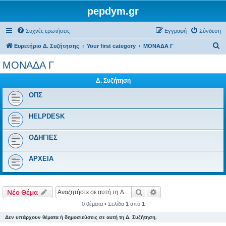
pepdym.gr
Συχνές ερωτήσεις
Εγγραφή
Σύνδεση
Α
Ευρετήριο Δ. Συζήτησης
Your first category
ΜΟΝΑΔΑ Γ
ν
ΜΟΝΑΔΑ Γ
α
Δ. Συζήτηση
ζ
ή
ΟΠΣ
τ
HELPDESK
η
σ
ΟΔΗΓΙΕΣ
η
ΑΡΧΕΙΑ
Αναζήτηση
Ειδική αναζήτηση
Νέο Θέμα
0 θέματα • Σελίδα
1
από
1
Δεν υπάρχουν θέματα ή δημοσιεύσεις σε αυτή τη Δ. Συζήτηση.