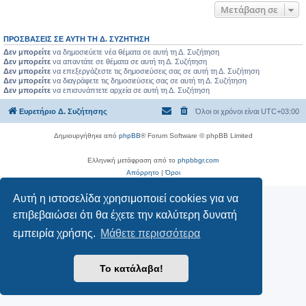
Μετάβαση σε
ΠΡΟΣΒΆΣΕΙΣ ΣΕ ΑΥΤΉ ΤΗ Δ. ΣΥΖΉΤΗΣΗ
Δεν μπορείτε
να δημοσιεύετε νέα θέματα σε αυτή τη Δ. Συζήτηση
Δεν μπορείτε
να απαντάτε σε θέματα σε αυτή τη Δ. Συζήτηση
Δεν μπορείτε
να επεξεργάζεστε τις δημοσιεύσεις σας σε αυτή τη Δ. Συζήτηση
Δεν μπορείτε
να διαγράφετε τις δημοσιεύσεις σας σε αυτή τη Δ. Συζήτηση
Δεν μπορείτε
να επισυνάπτετε αρχεία σε αυτή τη Δ. Συζήτηση
Ευρετήριο Δ. Συζήτησης
Όλοι οι χρόνοι είναι
UTC+03:00
Δημιουργήθηκε από
phpBB
® Forum Software © phpBB Limited
Ελληνική μετάφραση από το
phpbbgr.com
Απόρρητο
|
Όροι
Αυτή η ιστοσελίδα χρησιμοποιεί cookies για να
επιβεβαιώσει ότι θα έχετε την καλύτερη δυνατή
εμπειρία χρήσης.
Μάθετε περισσότερα
Το κατάλαβα!