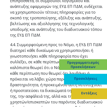
Επιπρόσθετα, οι σύμβουλοι λογισμικού και
ανάπτυξης εφαρμογών της ΕΥΔ ΕΠ ΠΔΜ, ενδέχεται
να χρησιμοποιούν τέτοιες πληροφορίες για το
σκοπό της τροποποίησης, εξέλιξης και ανάπτυξης,
βελτίωσης και αξιολόγησης της τεχνολογικής
υποδομής και ανάπτυξης του διαδικτυακού τόπου
της ΕΥΔ ΕΠ ΠΔΜ.
4.4. Συμμορφούμενη προς το Νόμο, η ΕΥΔ ΕΠ ΠΔΜ
διατηρεί κάθε δικαίωμα να χρησιμοποιήσει ή
γνωστοποιήσει κάθε πληροφορία που έχει
συλλέξει, σε κάθε περίπτωση κατά την οποία
Προγραμματισμός
Προσκλήσεων
καλόπιστα θεωρεί ότι ο Νόμος το απαιτεί, ή/και σε
κάθε περίπτωση που θεωρεί ότι λαμβάνει ή
Προσκλήσεις
πρόκειται να λάβει χώρα παράνομη
δραστηριότητα, ή προκειμένου αυτή να ενισχύσει
ή προστατεύσει τα δικαιώματά της, την περιουσία
Εντάξεις
της, την ασφάλειά της, αλλά και την ασφάλεια των
χρηστών/επισκεπτών του παρόντος διαδικτυακού