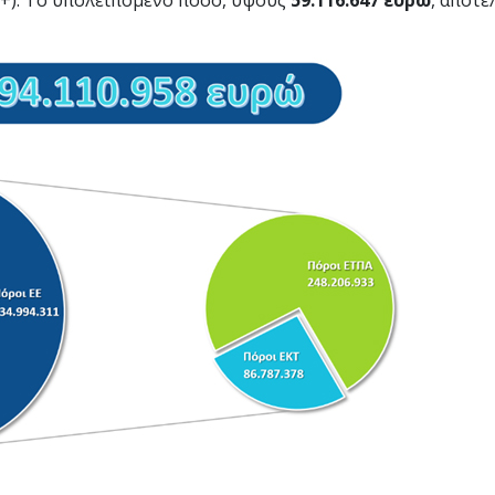
+). Το υπολειπόμενο ποσό, ύψους
59.116.647 ευρώ
, αποτε