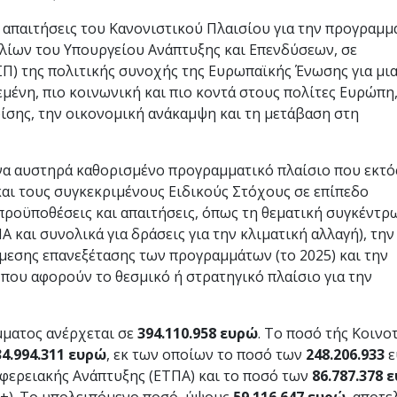
απαιτήσεις του Κανονιστικού Πλαισίου για την προγραμμ
κλίων του Υπουργείου Ανάπτυξης και Επενδύσεων, σε
ΣΠ) της πολιτικής συνοχής της Ευρωπαϊκής Ένωσης για μι
μένη, πιο κοινωνική και πιο κοντά στους πολίτες Ευρώπη,
ίσης, την οικονομική ανάκαμψη και τη μετάβαση στη
να αυστηρά καθορισμένο προγραμματικό πλαίσιο που εκτό
αι τους συγκεκριμένους Ειδικούς Στόχους σε επίπεδο
προϋποθέσεις και απαιτήσεις, όπως τη θεματική συγκέντ
 και συνολικά για δράσεις για την κλιματική αλλαγή), την
μεσης επανεξέτασης των προγραμμάτων (το 2025) και την
ου αφορούν το θεσμικό ή στρατηγικό πλαίσιο για την
ματος ανέρχεται σε
394.110.958 ευρώ
. Το ποσό τής Κοινο
34.994.311 ευρώ
, εκ των οποίων το ποσό των
248.206.933
ε
ιφερειακής Ανάπτυξης (ΕΤΠΑ) και το ποσό των
86.787.378 