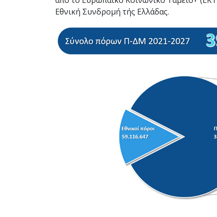
από το Ευρωπαϊκό Κοινωνικό Ταμείο+ (ΕKΤ
Εθνική Συνδρομή τής Ελλάδας.