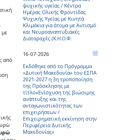
ψυχικής υγείας / Κέντρα
ατική
Ημέρας Ολικής Φροντίδας
Ψυχικής Υγείας με Κινητά
α
Κλιμάκια για άτομα με Αυτισμό
και Νευροαναπτυξιακές
 με
Διαταραχές (Κ.Η.Ο.Φ.
16-07-2026
ς από
Εκδόθηκε από το Πρόγραμμα
«Δυτική Μακεδονία» του ΕΣΠΑ
ρωση
2021-2027 η 3η τροποποίηση
της Πρόσκλησης με
τίτλο«Ενίσχυση της βιώσιμης
ανάπτυξης και της
ανταγωνιστικότητας των
επιχειρήσεων /
τικής
Επιχειρηματική εκκίνηση στην
υρώ
Περιφέρεια Δυτικής
Μακεδονίας»
ευρώ