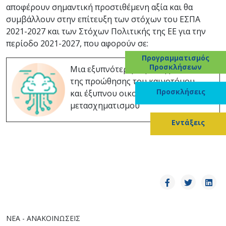
αποφέρουν σημαντική προστιθέμενη αξία και θα
συμβάλλουν στην επίτευξη των στόχων του ΕΣΠΑ
2021-2027 και των Στόχων Πολιτικής της ΕΕ για την
περίοδο 2021-2027, που αφορούν σε:
Προγραμματισμός
Προσκλήσεων
Μια εξυπνότερη Ευρώπη μέσω
της προώθησης του καινοτόμου
Προσκλήσεις
και έξυπνου οικονομικού
μετασχηματισμού
Εντάξεις
ΝΈΑ - ΑΝΑΚΟΙΝΏΣΕΙΣ