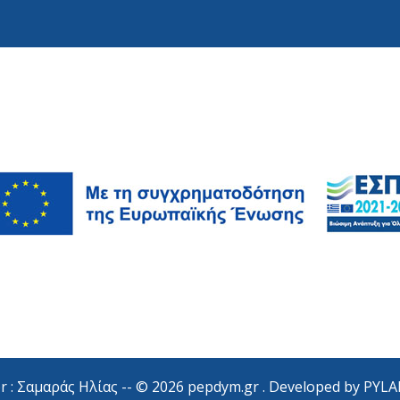
r : Σαμαράς Ηλίας -- © 2026 pepdym.gr . Developed by
PYLA