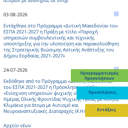
ατόμων με αναπηρία, σε υπηρ
03-08-2026
Εντάχθηκε στο Πρόγραμμα «Δυτική Μακεδονία» του
ΕΣΠΑ 2021-2027 η Πράξη με τίτλο «Παροχή
υπηρεσιών συμβουλευτικής και τεχνικής
υποστήριξης για την υλοποίηση και παρακολούθηση
της Στρατηγικής Βιώσιμης Αστικής Ανάπτυξης του
Δήμου Εορδαίας 2021-2027»
24-07-2026
Προγραμματισμός
Προσκλήσεων
Εκδόθηκε από το Πρόγραμμα «Δυτική Μακεδονία»
του ΕΣΠΑ 2021-2027 η Πρόσκληση με τίτλο
Προσκλήσεις
«Ενίσχυση υπηρεσιών ψυχικής υγείας / Κέντρα
Ημέρας Ολικής Φροντίδας Ψυχικής Υγείας με Κινητά
Κλιμάκια για άτομα με Αυτισμό και
Εντάξεις
Νευροαναπτυξιακές Διαταραχές (Κ.Η.Ο.Φ.
Αρχείο νέων