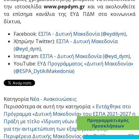
την ιστοσελίδα
www.pepdym.gr
και να ακολουθείτε
τα επίσημα κανάλια της ΕΥΔ ΠΔΜ στα κοινωνικά
δίκτυα,
Facebook:
ΕΣΠΑ - Δυτική Μακεδονία (@eyddym)
,
X(πρώην Twitter):
ΕΣΠΑ - Δυτική Μακεδονία
(@eyd_dym)
,
Instagram:
ΕΣΠΑ - Δυτική Μακεδονία (@eyd_dym)
,
YouTube:
ΕΥΔ Προγράμματος «Δυτική Μακεδονία»
(@ESPA_DytikiMakedonia)
Κατηγορία
Νέα - Ανακοινώσεις
Περισσότερα σε αυτή την κατηγορία:
« Εντάχθηκε στο
Πρόγραμμα «Δυτική Μακεδονία» του ΕΣΠΑ 2021-2027 η
Προγραμματισμός
Πράξη με τίτλο «Ίδρυση νέων δομών και υπηρεσιών
Προσκλήσεων
για την αντιμετώπιση των εξαρτήσεων στην
Περιφέρεια Δυτικής Μακεδονίας»
Διαβούλευση της ΕΕ: