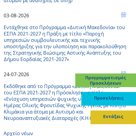
ατόμων με αναπηρία, σε υπηρ
03-08-2026
Εντάχθηκε στο Πρόγραμμα «Δυτική Μακεδονία» του
ΕΣΠΑ 2021-2027 η Πράξη με τίτλο «Παροχή
υπηρεσιών συμβουλευτικής και τεχνικής
υποστήριξης για την υλοποίηση και παρακολούθηση
της Στρατηγικής Βιώσιμης Αστικής Ανάπτυξης του
Δήμου Εορδαίας 2021-2027»
24-07-2026
Προγραμματισμός
Προσκλήσεων
Εκδόθηκε από το Πρόγραμμα «Δυτική Μακεδονία»
του ΕΣΠΑ 2021-2027 η Πρόσκληση με τίτλο
Προσκλήσεις
«Ενίσχυση υπηρεσιών ψυχικής υγείας / Κέντρα
Ημέρας Ολικής Φροντίδας Ψυχικής Υγείας με Κινητά
Κλιμάκια για άτομα με Αυτισμό και
Εντάξεις
Νευροαναπτυξιακές Διαταραχές (Κ.Η.Ο.Φ.
Αρχείο νέων